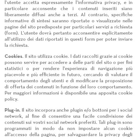
l’utente accetta espressamente l’informativa privacy, e in
particolare acconsente che i contenuti inseriti siano
liberamente diffusi anche a terzi. Al contrario, specifiche
informative di sintesi saranno riportate o visualizzate nelle
pagine del sito predisposte per particolari servizi a richiesta
(form). L’utente dovrà pertanto acconsentire esplicitamente
all’utilizzo dei dati riportati in questi form per poter inviare
la richiesta.
Cookies
. Il sito utilizza cookie. I dati raccolti grazie ai cookie
possono servire per accedere a delle parti del sito o per fini
statistici o per rendere l’esperienza di navigazione più
piacevole e più efficiente in futuro, cercando di valutare il
comportamento degli utenti e di modificare la proposizione
di offerta dei contenuti in funzione del loro comportamento.
Per maggiori informazioni è disponibile una apposita cookie
policy.
Plug-in
. Il sito incorpora anche plugin e/o bottoni per i social
network, al fine di consentire una facile condivisione dei
contenuti sui vostri social network preferiti. Tali plug-in sono
programmati in modo da non impostare alcun cookie
all’accesso della pagina, per salvaguardare la privacy degli