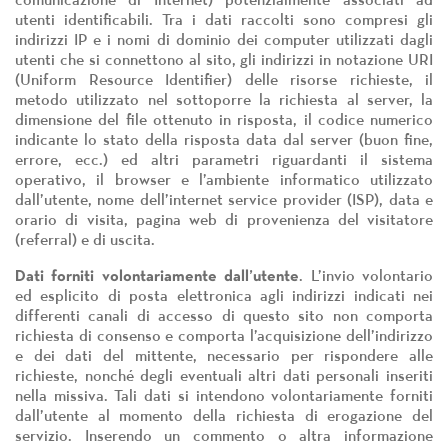
comunicazione di Internet) potenzialmente associati ad
utenti identificabili. Tra i dati raccolti sono compresi gli
indirizzi IP e i nomi di dominio dei computer utilizzati dagli
utenti che si connettono al sito, gli indirizzi in notazione URI
(Uniform Resource Identifier) delle risorse richieste, il
metodo utilizzato nel sottoporre la richiesta al server, la
dimensione del file ottenuto in risposta, il codice numerico
indicante lo stato della risposta data dal server (buon fine,
errore, ecc.) ed altri parametri riguardanti il sistema
operativo, il browser e l’ambiente informatico utilizzato
dall’utente, nome dell’internet service provider (ISP), data e
orario di visita, pagina web di provenienza del visitatore
(referral) e di uscita.
Dati forniti volontariamente dall’utente
. L’invio volontario
ed esplicito di posta elettronica agli indirizzi indicati nei
differenti canali di accesso di questo sito non comporta
richiesta di consenso e comporta l’acquisizione dell’indirizzo
e dei dati del mittente, necessario per rispondere alle
richieste, nonché degli eventuali altri dati personali inseriti
nella missiva. Tali dati si intendono volontariamente forniti
dall’utente al momento della richiesta di erogazione del
servizio. Inserendo un commento o altra informazione