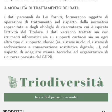
J. MODALITÀ DI TRATTAMENTO DEI DATI:
i dati personali da Lei forniti, formeranno oggetto di
operazioni di trattamento nel rispetto della normativa
sopracitata e degli obblighi di riservatezza cui è ispirata
l’attività del Titolare. I dati verranno trattati sia con
strumenti informatici sia su supporti cartacei sia su ogni
altro tipo di supporto idoneo (es. sistemi in cloud, sistemi di
archiviazione e conservazione sostitutiva digitale, …), nel
rispetto di adeguate misure tecniche ed organizzative di
sicurezza previste dal GDPR.
Iscriviti al prossimo evento