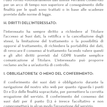
i dati forniti volontariamente dall’utente verranno conservati
per un arco di tempo non superiore al conseguimento delle
finalità per le quali sono trattati o in base alle scadenze
previste dalle norme di legge.
H. DIRITTI DELL’INTERESSATO:
l’interessato ha sempre diritto a richiedere al Titolare
l’accesso ai Suoi dati, la rettifica o la cancellazione degli
stessi, la limitazione del trattamento o la possibilità di
opporsi al trattamento, di richiedere la portabilità dei dati,
di revocare il consenso al trattamento facendo valere questi
e gli altri diritti previsti dal GDPR tramite semplice
comunicazione al Titolare. L‘interessato può proporre
reclamo anche a un’autorità di controllo.
I. OBBLIGATORIETA’ O MENO DEL CONFERIMENTO:
il conferimento dei suoi dati è obbligatorio durante la
navigazione del nostro sito web per quanto riguarda i punti
D.1 e D.2 delle finalità sopracitate, per permettere la corretta
erogazione del servizio. Il conferimento del consenso dei
suoi dati per il punto D.3 è invece facoltativo e non
comprometterà in alcun modo l’erogazione del servizio.