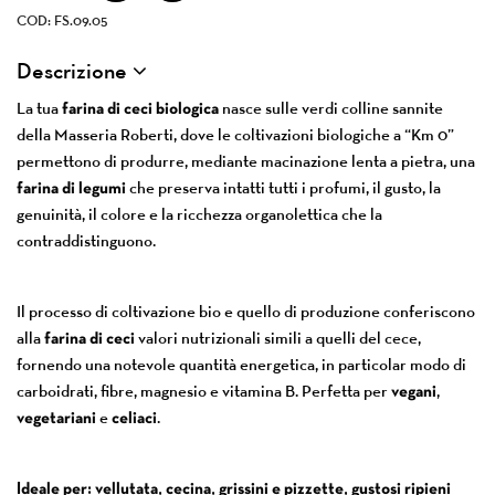
COD: FS.09.05
Descrizione
La tua
farina di ceci biologica
nasce sulle verdi colline sannite
della Masseria Roberti, dove le coltivazioni biologiche a “Km 0”
permettono di produrre, mediante macinazione lenta a pietra, una
farina di legumi
che preserva intatti tutti i profumi, il gusto, la
genuinità, il colore e la ricchezza organolettica che la
contraddistinguono.
Il processo di coltivazione bio e quello di produzione conferiscono
alla
farina di ceci
valori nutrizionali simili a quelli del cece,
fornendo una notevole quantità energetica, in particolar modo di
carboidrati, fibre, magnesio e vitamina B. Perfetta per
vegani
,
vegetariani
e
celiaci
.
Ideale per: vellutata, cecina, grissini e pizzette, gustosi ripieni