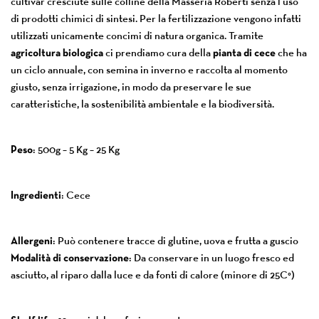
cultivar cresciute sulle colline della Masseria Roberti senza l’uso
di prodotti chimici di sintesi. Per la fertilizzazione vengono infatti
utilizzati unicamente concimi di natura organica. Tramite
agricoltura biologica
ci prendiamo cura della
pianta di cece
che ha
un ciclo annuale, con semina in inverno e raccolta al momento
giusto, senza irrigazione, in modo da preservare le sue
caratteristiche, la sostenibilità ambientale e la biodiversità.
Peso
: 500g – 5 Kg – 25 Kg
Ingredienti
: Cece
Allergeni
: Può contenere tracce di glutine, uova e frutta a guscio
Modalità di conservazione
: Da conservare in un luogo fresco ed
asciutto, al riparo dalla luce e da fonti di calore (minore di 25C°)