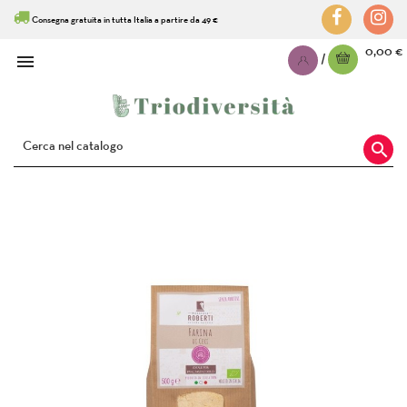
Consegna gratuita in tutta Italia a partire da 49 €
0,00 €

|
