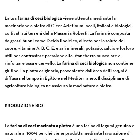
La tua
farina di ceci biologica
viene ottenuta mediante la
macinazione a pietra di Cicer Arietinum locali, italiani e biologici,
coltivati sui terreni della Masseria Roberti. La farina è composta
da grassi buoni come l’acido linoleico, alleato per la salute del
cuore, vitamine A, B, C, E, e sali minerali; potassio, calcio e fosforo
utili per contrastare pressione alta, stanchezza muscolare e
rinforzare ossa e cervello. La
farina di ceci biologica
non contiene
glutine. La pianta originaria, proveniente dall’area dell’Iraq, si è
diffusa nel tempo in Egitto e nel Mediterraneo. Il disciplinare di
agricoltura biologica ne assicura la macinatura a pietra.
PRODUZIONE BIO
La
farina di ceci macinata a pietra
è una farina di legumi genuina e
naturale al 100% perché viene prodotta mediante lavorazione di