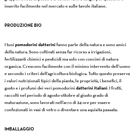
inserito facilmente nel mercato e sulle tavole italiane.
PRODUZIONE BIO
I tuoi
pomodorini datterini
fanno parte della natura e sono amici
della natura. Sono coltivati senza far ricorso a irrigazioni,
fertilizzanti chimici e pesticidi ma solo con concimi di natura
organica. Crescono facilmente con il minimo intervento dell’uomo
e secondo i criteri dell’agricoltura biologica. Tutto questo preserva
i valori nutrizionali tipici della pianta, le proprietà, i benefici, il
gusto e i profumi dei veri pomodorini
datterini italiani
. I frutti,
raccolti nel periodo di agosto-ottobre al giusto grado di
maturazione, sono lavorati nell’arco di 24 ore per essere
confezionati in vasi di vetro o diventare una squisita passata.
IMBALLAGGIO