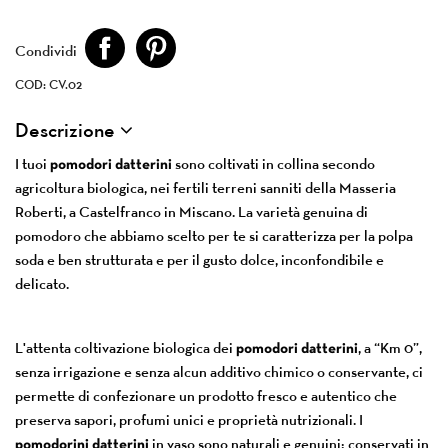
Condividi
COD: CV.02
Descrizione
I tuoi
pomodori datterini
sono coltivati in collina secondo
agricoltura biologica, nei fertili terreni sanniti della Masseria
Roberti, a Castelfranco in Miscano. La varietà genuina di
pomodoro che abbiamo scelto per te si caratterizza per la polpa
soda e ben strutturata e per il gusto dolce, inconfondibile e
delicato.
L'attenta coltivazione biologica dei
pomodori datterini
, a “Km 0”,
senza irrigazione e senza alcun additivo chimico o conservante, ci
permette di confezionare un prodotto fresco e autentico che
preserva sapori, profumi unici e proprietà nutrizionali. I
pomodorini datterini
in vaso sono naturali e genuini: conservati in