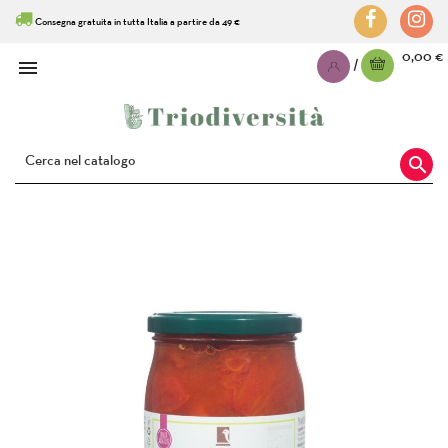
Consegna gratuita in tutta Italia a partire da 49 €
0,00 €

|
