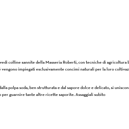
 vedi colline sannite della Masseria Roberti, con tecniche di agricoltur
é vengono impiegati esclusivamente concimi naturali per la loro coltivaz
 dalla polpa soda, ben strutturata e dal sapore dolce e delicato, si unisco
 per guarnire tante altre ricette saporite. Assaggiali subito