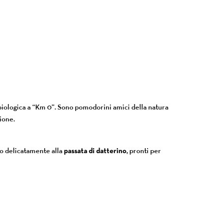
a biologica a “Km 0”. Sono pomodorini amici della natura
ione.
no delicatamente alla
passata di datterino
, pronti per