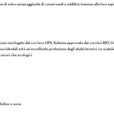
si di vetro senza aggiunta di conservanti e additivi, insieme alla loro sq
 cartone omologato dal corriere UPS. Sistema approvato dai corrieri B
 accidentali ed è un'eccellente protezione dagli sbalzi termici. Le scato
 sicuri che ecologici
glutine o uova