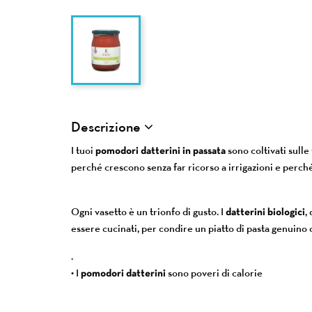
Descrizione
I tuoi
pomodori datterini in passata
sono coltivati sulle
perché crescono senza far ricorso a irrigazioni e perch
Ogni vasetto è un trionfo di gusto. I
datterini biologici
,
essere cucinati, per condire un piatto di pasta genuino o
.
• I
pomodori datterini
sono poveri di calorie