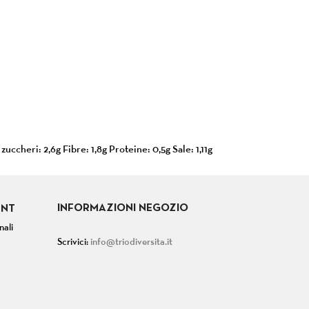
 zuccheri: 2,6g Fibre: 1,8g Proteine: 0,5g Sale: 1,11g
INFORMAZIONI NEGOZIO
UNT
nali
Scrivici:
info@triodiversita.it