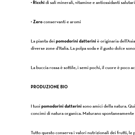
•
Ricchi
di sali minerali, vitamine e antiossidanti salutari
•
Zero
conservanti e aromi
La pianta dei
pomodorini datterini
è originaria dell’Asi
diverse zone d’Italia. La polpa soda e il gusto dolce so
La buccia rossa è sottile, i semi pochi, il cuore è poco 
PRODUZIONE BIO
I tuoi
pomodorini datterini
sono amici della natura. Qui 
concimi di natura organica. Maturano spontaneamente c
Tutto questo conserva i valori nutrizionali dei frutti, le 