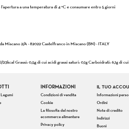
o l’apertura a una temperatura di 4 °C e consumare entro 5 giorni
/da Miscano 2/A - 82022 Castelfranco in Miscano (BN) - ITALY
/23kcal Grassi: 0,5g di cui acidi grassi saturi: 0,1g Carboidrati: 6,1g di cui
TTI
INFORMAZIONI
IL TUO ACCO
e Legumi
Condizioni di vendita
Informazioni perso
e
Cookie
Ordini
La filosofia del nostro
Note di credito
ecommerce alimentare
Indirizzi
Privacy policy
Buoni