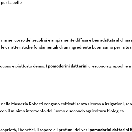
 per la pelle
a ma nel corso dei secoli si è ampiamente diffusa e ben adattata al clima
no le caratteristiche fondamentali di un ingrediente buonissimo per la tua
acquoso e piuttosto denso. I
pomodorini datterini
crescono a grappoli e a 
nella Masseria Roberti vengono coltivati senza ricorso a irrigazioni, senza
on il minimo intervento dell’uomo e secondo agricoltura biologica.
proprietà, i benefici, il sapore e i profumi dei veri
pomodorini datterini
i